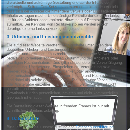
die aktuelle und zukünftige Gestaltung und auf die Inhalte der
verknüpften Seiten. Das Setzen von externen Links bedeutet nicht,
dass sich der Anbieter die hinter dem Verweis oder Link liegenden
Inhalte zu Eigen macht. Eine ständige Kontrolle der externen Links
ist für den Anbieter ohne konkrete Hinweise auf Rechtsverstöße nicht
zumutbar. Bei Kenntnis von Rechtsverstößen werden jedoch
derartige externe Links unverzüglich gelöscht.
3. Urheber- und Leistungsschutzrechte
Die auf dieser Website veröffentlichten Inhalte unterliegen dem
deutschen Urheber- und Leistungsschutzrecht. Jede vom deutschen
Urheber- und Leistungsschutzrecht nicht zugelassene Verwertung
bedarf der vorherigen schriftlichen Zustimmung des Anbieters oder
jeweiligen Rechteinhabers. Dies gilt insbesondere für Vervielfältigung,
Bearbeitung, Übersetzung, Einspeicherung, Verarbeitung bzw.
Wiedergabe von Inhalten in Datenbanken oder anderen
elektronischen Medien und Systemen. Inhalte und Rechte Dritter
sind dabei als solche gekennzeichnet. Die unerlaubte Vervielfältigung
oder Weitergabe einzelner Inhalte oder kompletter Seiten ist nicht
gestattet und strafbar. Lediglich die Herstellung von Kopien und
Downloads für den persönlichen, privaten und nicht kommerziellen
Gebrauch ist erlaubt.
Die Darstellung dieser Website in fremden Frames ist nur mit
schriftlicher Erlaubnis zulässig.
4. Datenschutz
Bitte lesen Sie dazu unsere ausführliche
Datenschutzerklrärung.