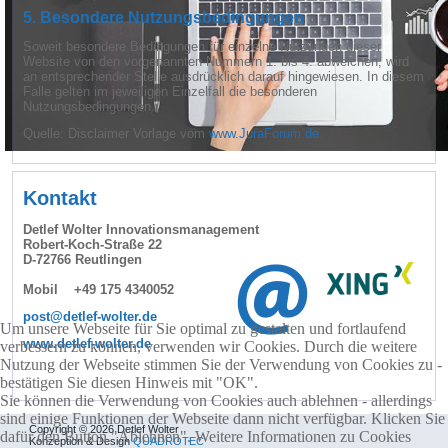
5. Besondere Nutzungsbedingungen
Soweit besondere Bedingungen für einzelne Nutzungen dieser
Website von den vorgenannten Nummern 1. bis 4. abweichen, wird
an entsprechender Stelle ausdrücklich darauf hingewiesen. In diesem
Falle gelten im jeweiligen Einzelfall die besonderen
Nutzungsbedingungen.
Quelle: Disclaimer Vorlage vom
www.JuraForum.de
Kontakt
Detlef Wolter Innovationsmanagement
Robert-Koch-Straße 22
D-72766 Reutlingen
Mobil +49 175 4340052
post@detlef-wolter.de
Um unsere Webseite für Sie optimal zu gestalten und fortlaufend
www.detlef-wolter.de
verbessern zu können, verwenden wir Cookies. Durch die weitere
Nutzung der Webseite stimmen Sie der Verwendung von Cookies zu -
bestätigen Sie diesen Hinweis mit "OK".
Sie können die Verwendung von Cookies auch ablehnen - allerdings
sind einige Funktionen der Webseite dann nicht verfügbar. Klicken Sie
Copyright © 2026 Detlef Wolter
dafür den Button "Ablehnen". Weitere Informationen zu Cookies
Konzeption & Design
QUADROTEC