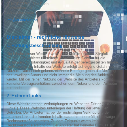
QUADROTEC - Ute Roch
Glockenberg 2a
30938 Burgwedel
info@quadrotec.de
Disclaimer - rechtliche Hinweise
1. Haftungsbeschränkung
Die Inhalte dieser Website werden mit größtmöglicher Sorgfalt
erstellt. Der Anbieter übernimmt jedoch keine Gewähr für die
Richtigkeit, Vollständigkeit und Aktualität der bereitgestellten Inhalte.
Die Nutzung der Inhalte der Website erfolgt auf eigene Gefahr des
Nutzers. Namentlich gekennzeichnete Beiträge geben die Meinung
des jeweiligen Autors und nicht immer die Meinung des Anbieters
wieder. Mit der reinen Nutzung der Website des Anbieters kommt
keinerlei Vertragsverhältnis zwischen dem Nutzer und dem Anbieter
zustande.
2. Externe Links
Diese Website enthält Verknüpfungen zu Websites Dritter ("externe
Links"). Diese Websites unterliegen der Haftung der jeweiligen
Betreiber. Der Anbieter hat bei der erstmaligen Verknüpfung der
externen Links die fremden Inhalte daraufhin überprüft, ob etwaige
Rechtsverstöße bestehen. Zu dem Zeitpunkt waren keine
Rechtsverstöße ersichtlich. Der Anbieter hat keinerlei Einfluss auf