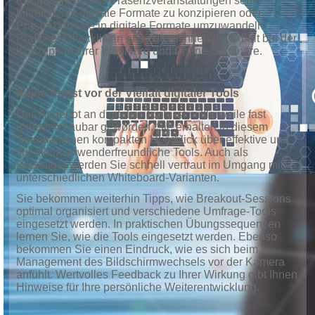
Kompetenzen aus Präsenzveranstaltungen sehr
hilfreich, um digitale Formate zu konzipieren oder
Präsenzformate in digitale Formate umzuwandeln.
Praktiker-Checklisten erleichtern Ihnen die Arbeit bei der
Konzeption Ihrer Webinare und Online-Seminare.
Keine Angst vor der Vielfalt digitaler Tools
Das Angebot an digitalen Tools ist mittlerweile fast
unüberschaubar geworden. Sie erhalten in diesem
Seminar einen kompakten Überblick über effektive und
vor allem anwenderfreundliche Tools. Auch als
Einsteiger werden Sie schnell vertraut im Umgang mit
unterschiedlichen Whiteboard-Varianten.
Sie bekommen weiterhin Tipps, wie Breakout-Sessions
optimal organisiert und verschiedene Umfrage-Tools
eingesetzt werden. In praktischen Übungssequenzen
lernen Sie, wie die Tools eingesetzt werden. Ebenso
bekommen Sie einen Eindruck, wie es sich beim
Management des Bildschirmwechsels vor der Kamera
anfühlt. Wertvolles Feedback zu Ihrer Wirkung gibt Ihnen
Hinweise für Ihre persönliche Weiterentwicklung.