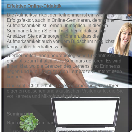
Effektive Online-Didaktik
Die Aufmerksamkeit der Teilnehmer ist ein wichtiger
Erfolgsfaktor, auch in Online-Seminaren, denn ohne
Aufmerksamkeit ist Lernen unmöglich. In diesem
Seminar erfahren Sie, mit welchen didaktischen
Ansätzen Sie dafür sorgen können, dass die
Aufmerksamkeit auch vor dem Bildschirm möglichst
lange aufrechterhalten wird.
Hierbei helfen Ihnen neurobiologische Erkenntnisse, die
ebenfalls zum Inhalt dieses Seminars gehören. Es wird
Ihnen klar, wo die Grenzen des Lernens und Erinnerns
liegen und wie Energizer den Lernprozess unterstützen
können.
Und schließlich erhalten Sie Rückmeldungen zu Ihrer
eigenen optischen und akustischen Visitenkarte, die Sie
vor Kamera und Mikrofon abgeben.
Seminarziel
Nach diesem Seminar
… sind Sie in der Lage, eigenständig ein Webinar zu