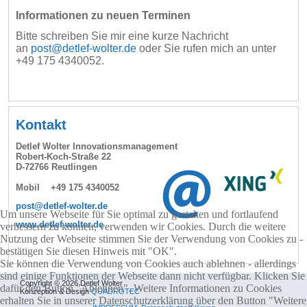
Informationen zu neuen Terminen
Bitte schreiben Sie mir eine kurze Nachricht
an
post@detlef-wolter.de
oder Sie rufen mich an unter
+49 175 4340052.
Kontakt
Detlef Wolter Innovationsmanagement
Robert-Koch-Straße 22
D-72766 Reutlingen
Mobil +49 175 4340052
post@detlef-wolter.de
Um unsere Webseite für Sie optimal zu gestalten und fortlaufend
www.detlef-wolter.de
verbessern zu können, verwenden wir Cookies. Durch die weitere
Nutzung der Webseite stimmen Sie der Verwendung von Cookies zu -
bestätigen Sie diesen Hinweis mit "OK".
Sie können die Verwendung von Cookies auch ablehnen - allerdings
sind einige Funktionen der Webseite dann nicht verfügbar. Klicken Sie
Copyright © 2026 Detlef Wolter
dafür den Button "Ablehnen". Weitere Informationen zu Cookies
Konzeption & Design
QUADROTEC
erhalten Sie in unserer Datenschutzerklärung über den Button "Weitere