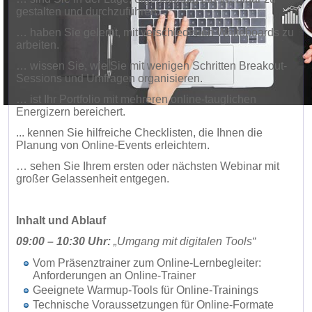
gestalten und durchzuführen.
… haben Sie gelernt, mit verschiedenen Whiteboards zu
arbeiten.
… wissen Sie, wie Sie mit wenigen Schritten Breakout-
Sessions und Umfragen organisieren.
… ist Ihr Portfolio mit mehreren online-tauglichen
Energizern bereichert.
... kennen Sie hilfreiche Checklisten, die Ihnen die
Planung von Online-Events erleichtern.
… sehen Sie Ihrem ersten oder nächsten Webinar mit
großer Gelassenheit entgegen.
Inhalt und Ablauf
09:00 – 10:30 Uhr:
„Umgang mit digitalen Tools“
Vom Präsenztrainer zum Online-Lernbegleiter:
Anforderungen an Online-Trainer
Geeignete Warmup-Tools für Online-Trainings
Technische Voraussetzungen für Online-Formate