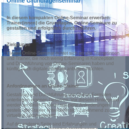
Online Grundlagenseminar
In diesem kompakten Online-Seminar erwerben
Trainer(innen) die Grundlagen, Online-Seminare zu
gestalten und erfolgreich durchzuführen.
Zielgruppe
Dieses Online-Seminar richtet sich an alle Trainerinnen
und Trainer, die noch wenig Erfahrung in Konzeption
und Durchführung von Online-Seminaren haben und
künftig auch digitale Formate anbieten möchten.
Anforderungen an Online-Trainer
Gestaltung und Durchführung von Online-Formaten
unterliegen eigenen Gesetzen. Vor diesem Hintergrund
werden an Online-Trainer spezielle Anforderungen
gestellt, die Trainer entwickeln sich zunehmend zu
virtuellen Lernbegleitern.
Auf der anderen Seite sind Erfahrungen und